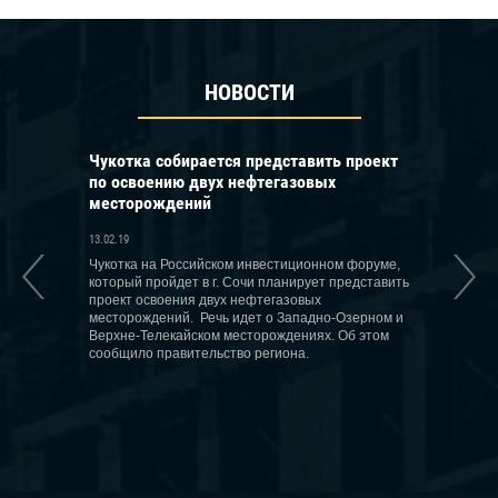
НОВОСТИ
ести в
Чукотка собирается представить проект
В Катаре за
атомных
по освоению двух нефтегазовых
российским
месторождений
13.02.19
13.02.19
Катар заинтер
производству
ду может
Чукотка на Российском инвестиционном форуме,
в России, зая
ых атомных
который пройдет в г. Сочи планирует представить
ибн Мухаммед
ю 60 МВт
проект освоения двух нефтегазовых
а» и три
месторождений. Речь идет о Западно-Озерном и
Об этом
Верхне-Телекайском месторождениях. Об этом
ммуникаций
сообщило правительство региона.