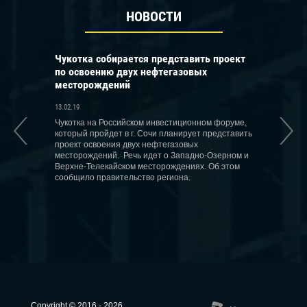
НОВОСТИ
ести в
Чукотка собирается представить проект
В Катаре за
атомных
по освоению двух нефтегазовых
российским
месторождений
13.02.19
13.02.19
Катар заинтер
производству
ду может
Чукотка на Российском инвестиционном форуме,
в России, зая
ых атомных
который пройдет в г. Сочи планирует представить
ибн Мухаммед
ю 60 МВт
проект освоения двух нефтегазовых
а» и три
месторождений. Речь идет о Западно-Озерном и
Об этом
Верхне-Телекайском месторождениях. Об этом
ммуникаций
сообщило правительство региона.
Copyright © 2016 - 2026